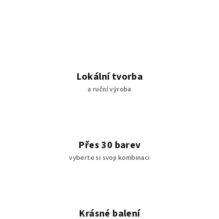
v
l
á
d
a
c
í
Lokální tvorba
p
a ruční výroba
r
v
k
y
v
Přes 30 barev
ý
vyberte si svoji kombinaci
p
i
s
u
Krásné balení