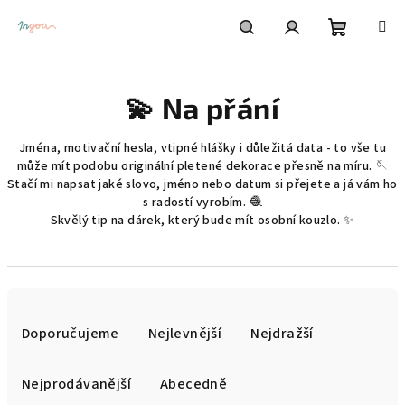
Přejít
na
obsah
Nákupní
Hledat
Přihlášení
💫 Na přání
košík
Jména, motivační hesla, vtipné hlášky i důležitá data - to vše tu
může mít podobu originální pletené dekorace přesně na míru. 🪡
Stačí mi napsat jaké slovo, jméno nebo datum si přejete a já vám ho
s radostí vyrobím. 🧶
Skvělý tip na dárek, který bude mít osobní kouzlo. ✨
Ř
a
Doporučujeme
Nejlevnější
Nejdražší
z
e
Nejprodávanější
Abecedně