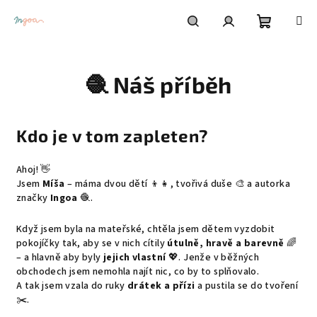
Přejít
na
obsah
Nákupní
Hledat
Přihlášení
🧶 Náš příběh
košík
Kdo je v tom zapleten?
Ahoj! 👋
Jsem
Míša
– máma dvou dětí 👦👧, tvořivá duše 🎨 a autorka
značky
Ingoa
🧶.
Když jsem byla na mateřské, chtěla jsem dětem vyzdobit
pokojíčky tak, aby se v nich cítily
útulně, hravě a barevně
🌈
– a hlavně aby byly
jejich vlastní
💖. Jenže v běžných
obchodech jsem nemohla najít nic, co by to splňovalo.
A tak jsem vzala do ruky
drátek a přízi
a pustila se do tvoření
✂️.