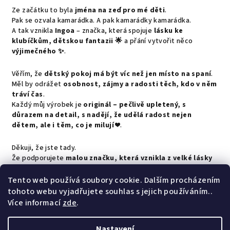
Ze začátku to byla
jména na zeď pro mé děti
.
Pak se ozvala kamarádka. A pak kamarádky kamarádka.
A tak vznikla
Ingoa
– značka, která spojuje
lásku ke
klubíčkům, dětskou fantazii 🌟
a přání vytvořit něco
výjimečného ✨
.
Věřím, že
dětský pokoj má být víc než jen místo na spaní
.
Měl by odrážet
osobnost, zájmy a radosti těch, kdo v něm
tráví čas
.
Každý můj výrobek je
originál – pečlivě upletený, s
důrazem na detail, s nadějí, že udělá radost nejen
dětem, ale i těm, co je milují ❤️
.
Děkuji, že jste tady.
Že podporujete
malou značku, která vznikla z velké lásky
💕
.
Vybírejte srdcem!
Tento web používá soubory cookie. Dalším procházením
tohoto webu vyjadřujete souhlas s jejich používáním..
Z
Více informací
zde
.
Jak nakupovat?
Doprava a platba
Obchodní podmínky
á
Ochrana osobních údajů
Kontakt
Nastavení