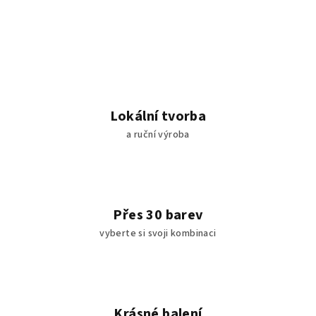
v
l
á
d
a
c
í
Lokální tvorba
p
a ruční výroba
r
v
k
y
v
Přes 30 barev
ý
vyberte si svoji kombinaci
p
i
s
u
Krásné balení