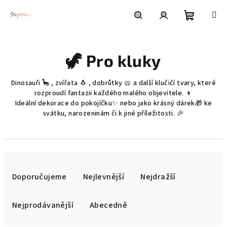
Přejít
na
obsah
Nákupní
Hledat
Přihlášení
🦖 Pro kluky
košík
Dinosauři 🦕 , zvířata 🐧 , dobrůtky 🥨 a další klučičí tvary, které
rozproudí fantazii každého malého objevitele. 👦
Ideální dekorace do pokojíčku
✨
nebo jako krásný dárek
🎁
ke
svátku, narozeninám či k jiné příležitosti. 🎉
Ř
a
Doporučujeme
Nejlevnější
Nejdražší
z
e
Nejprodávanější
Abecedně
n