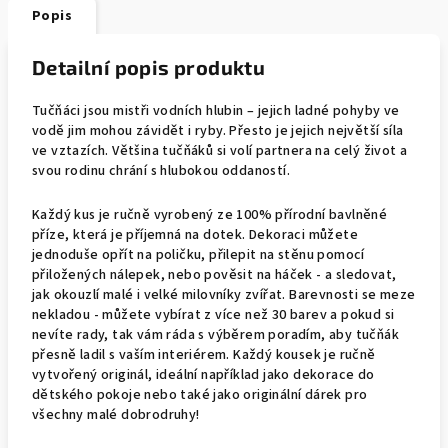
Popis
Detailní popis produktu
Tučňáci jsou mistři vodních hlubin – jejich ladné pohyby ve
vodě jim mohou závidět i ryby. Přesto je jejich největší síla
ve vztazích. Většina tučňáků si volí partnera na celý život a
svou rodinu chrání s hlubokou oddaností.
Každý kus je ručně vyrobený ze 100% přírodní bavlněné
příze, která je příjemná na dotek. Dekoraci můžete
jednoduše opřít na poličku, přilepit na stěnu pomocí
přiložených nálepek, nebo pověsit na háček - a sledovat,
jak okouzlí malé i velké milovníky zvířat. Barevnosti se meze
nekladou - můžete vybírat z více než 30 barev a pokud si
nevíte rady, tak vám ráda s výběrem poradím, aby tučňák
přesně ladil s vaším interiérem.
Každý kousek je ručně
vytvořený originál, ideální například jako dekorace do
dětského pokoje nebo také jako originální dárek
pro
všechny malé dobrodruhy!