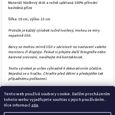
Materiál: hliníkový drát a ručně splétaná 100% přírodní
bavlněná příze
Šířka: 19 cm, výška: 23 cm
Protože je každý výrobek ručně tvořený, mohou se míry
nepatrně lišit.
Barvy se mohou mírně lišit v závislosti na nastavení vašeho
monitoru či displeje. Pokud si přejete další fotografie nebo
barevné srovnání, neváhejte mě kontaktovat.
Tento výrobek je určen výhradně k dekorativním účelům.
Nejedná se o hračku. Chraňte před dětmi a předejděte tak
případnému poškození.
Tento web používá soubory cookie. Dalším procházením
tohoto webu vyjadřujete souhlas s jejich používáním..
Z
Více informací
zde
.
Jak nakupovat?
Doprava a platba
Obchodní podmínky
á