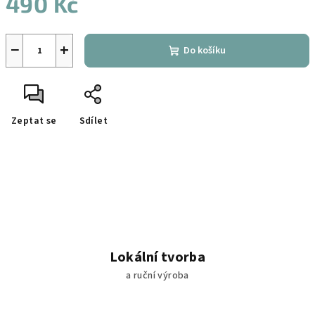
490 Kč
Měrná
cena:
−
+
Do košíku
Zeptat se
Sdílet
Lokální tvorba
a ruční výroba